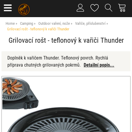
Home
Camping
Outdoor vaření, nože
Vařiče, příslušenství
Grilovací rošt - teflonový k vařiči Thunder
Grilovací rošt - teflonový k vařiči Thunder
Doplněk k vařičem Thunder. Teflonový povrch. Rychlá
příprava chutných grilovaných pokrmů.
Detailní popis...