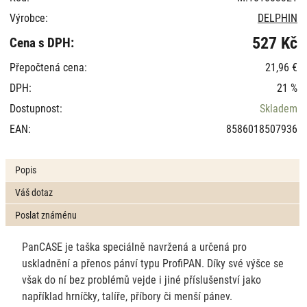
Výrobce:
DELPHIN
527 Kč
Cena s DPH:
Přepočtená cena:
21,96 €
DPH:
21 %
Dostupnost:
Skladem
EAN:
8586018507936
Popis
Váš dotaz
Poslat známénu
PanCASE je taška speciálně navržená a určená pro
uskladnění a přenos pánví typu ProfiPAN. Díky své výšce se
však do ní bez problémů vejde i jiné příslušenství jako
například hrníčky, talíře, příbory či menší pánev.