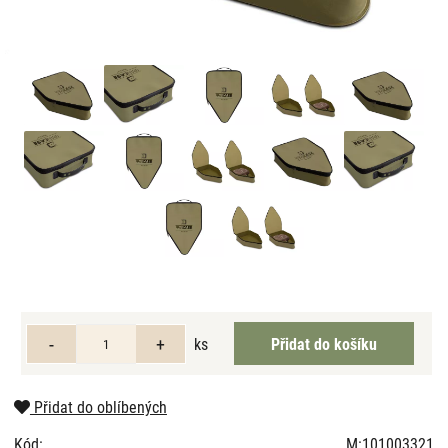
ks
Přidat do oblíbených
Kód:
M:101003321