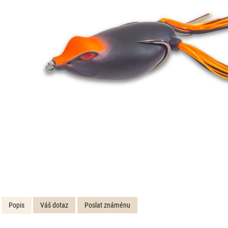
Popis
Váš dotaz
Poslat známénu