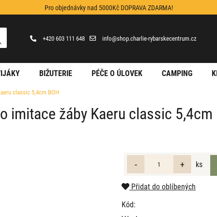
Pro objednávky nad 5000Kč DOPRAVA ZDARMA!
+420 603 111 648
info@shop.charlie-rybarskecentrum.cz
IJÁKY
BIŽUTERIE
PÉČE O ÚLOVEK
CAMPING
K
Kaeru classic 5,4cm BOH
o imitace žáby Kaeru classic 5,4c
ks
Přidat do oblíbených
Kód: