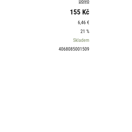
Doiyo
155 Kč
6,46 €
21 %
Skladem
4068085001509