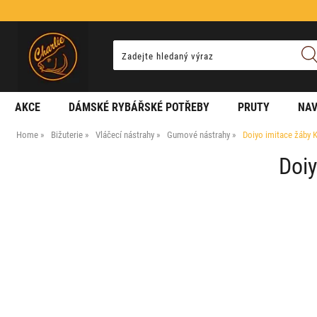
AKCE
DÁMSKÉ RYBÁŘSKÉ POTŘEBY
PRUTY
NAV
Home
Bižuterie
Vláčecí nástrahy
Gumové nástrahy
Doiyo imitace žáby 
Doiy