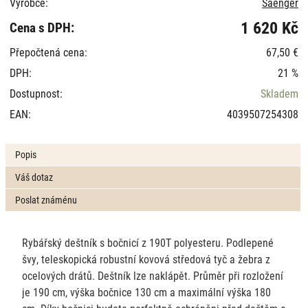
Výrobce:
Saenger
1 620 Kč
Cena s DPH:
Přepočtená cena:
67,50 €
DPH:
21 %
Dostupnost:
Skladem
EAN:
4039507254308
Popis
Váš dotaz
Poslat známénu
Rybářský deštník s bočnicí z 190T polyesteru. Podlepené
švy, teleskopická robustní kovová středová tyč a žebra z
ocelových drátů. Deštník lze naklápět. Průměr při rozložení
je 190 cm, výška bočnice 130 cm a maximální výška 180