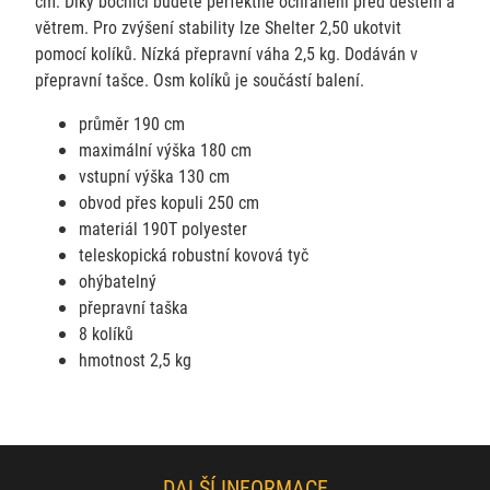
cm. Díky bočnici budete perfektně ochráněni před deštěm a
větrem. Pro zvýšení stability lze Shelter 2,50 ukotvit
pomocí kolíků. Nízká přepravní váha 2,5 kg. Dodáván v
přepravní tašce. Osm kolíků je součástí balení.
průměr 190 cm
maximální výška 180 cm
vstupní výška 130 cm
obvod přes kopuli 250 cm
materiál 190T polyester
teleskopická robustní kovová tyč
ohýbatelný
přepravní taška
8 kolíků
hmotnost 2,5 kg
DALŠÍ INFORMACE