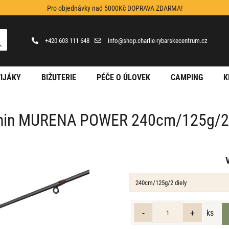
Pro objednávky nad 5000Kč DOPRAVA ZDARMA!
+420 603 111 648
info@shop.charlie-rybarskecentrum.cz
IJÁKY
BIŽUTERIE
PÉČE O ÚLOVEK
CAMPING
K
hin MURENA POWER 240cm/125g/2 
ks