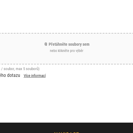
📎 Přetáhněte soubory sem
nebo klikněte pro výběr
 / soubor, max 5 souborů)
ého dotazu
Více informací