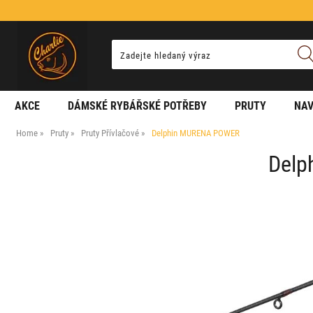
AKCE
DÁMSKÉ RYBÁŘSKÉ POTŘEBY
PRUTY
NAV
Home
Pruty
Pruty Přívlačové
Delphin MURENA POWER
Delp