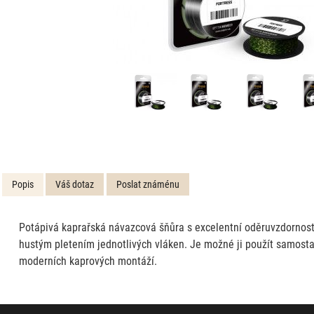
Popis
Váš dotaz
Poslat známénu
Potápivá kaprařská návazcová šňůra s excelentní oděruvzdorností,
hustým pletením jednotlivých vláken. Je možné ji použít samostatn
moderních kaprových montáží.