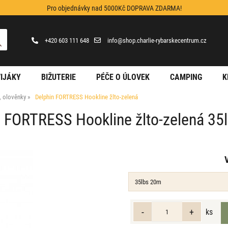
Pro objednávky nad 5000Kč DOPRAVA ZDARMA!
+420 603 111 648
info@shop.charlie-rybarskecentrum.cz
IJÁKY
BIŽUTERIE
PÉČE O ÚLOVEK
CAMPING
K
y, olověnky
Delphin FORTRESS Hookline žlto-zelená
n FORTRESS Hookline žlto-zelená 35
ks