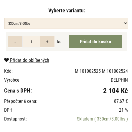
Vyberte variantu:
ks
Přidat do oblíbených
Kód:
M:101002525 M:101002524
Výrobce:
DELPHIN
2 104 Kč
Cena s DPH:
Přepočtená cena:
87,67 €
DPH:
21 %
Dostupnost:
Skladem
( 330cm/3.00lbs )