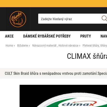
AKCE
DÁMSKÉ RYBÁŘSKÉ POTŘEBY
PRUTY
NAV
Home
Bižuterie
Návazcový materiál , Hotové návazce
Pletené šňůry, šňůr
CLIMAX šňůr
CULT Skin Braid šňůra s nenápadnou vrstvou proti zamotání.Speciá