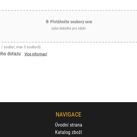
📎 Přetáhněte soubory sem
nebo klikněte pro výběr
 / soubor, max 5 souborů)
ého dotazu
Více informací
NAVIGACE
Úvodní strana
Katalog zboží