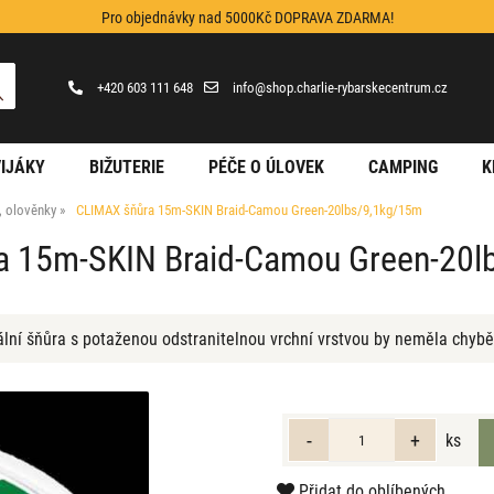
Pro objednávky nad 5000Kč DOPRAVA ZDARMA!
+420 603 111 648
info@shop.charlie-rybarskecentrum.cz
IJÁKY
BIŽUTERIE
PÉČE O ÚLOVEK
CAMPING
K
y, olověnky
CLIMAX šňůra 15m-SKIN Braid-Camou Green-20lbs/9,1kg/15m
a 15m-SKIN Braid-Camou Green-20l
lní šňůra s potaženou odstranitelnou vrchní vrstvou by neměla chybě
ks
Přidat do oblíbených