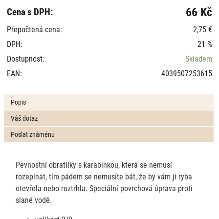
66 Kč
Cena s DPH:
Přepočtená cena:
2,75 €
DPH:
21 %
Dostupnost:
Skladem
EAN:
4039507253615
Popis
Váš dotaz
Poslat známénu
Pevnostní obratlíky s karabinkou, která se nemusí
rozepínat, tím pádem se nemusíte bát, že by vám ji ryba
otevřela nebo roztrhla. Speciální povrchová úprava proti
slané vodě.