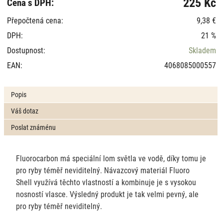
225 Kč
Cena s DPH:
Přepočtená cena:
9,38 €
DPH:
21 %
Dostupnost:
Skladem
EAN:
4068085000557
Popis
Váš dotaz
Poslat známénu
Fluorocarbon má speciální lom světla ve vodě, díky tomu je
pro ryby téměř neviditelný. Návazcový materiál Fluoro
Shell využívá těchto vlastností a kombinuje je s vysokou
nosností vlasce. Výsledný produkt je tak velmi pevný, ale
pro ryby téměř neviditelný.