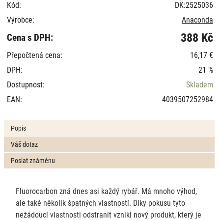
Kód:
DK:2525036
Výrobce:
Anaconda
388 Kč
Cena s DPH:
Přepočtená cena:
16,17 €
DPH:
21 %
Dostupnost:
Skladem
EAN:
4039507252984
Popis
Váš dotaz
Poslat známénu
Fluorocarbon zná dnes asi každý rybář. Má mnoho výhod,
ale také několik špatných vlastností. Díky pokusu tyto
nežádoucí vlastnosti odstranit vznikl nový produkt, který je