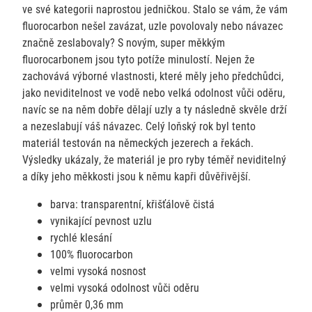
ve své kategorii naprostou jedničkou. Stalo se vám, že vám
fluorocarbon nešel zavázat, uzle povolovaly nebo návazec
značně zeslabovaly? S novým, super měkkým
fluorocarbonem jsou tyto potíže minulostí. Nejen že
zachovává výborné vlastnosti, které měly jeho předchůdci,
jako neviditelnost ve vodě nebo velká odolnost vůči oděru,
navíc se na něm dobře dělají uzly a ty následně skvěle drží
a nezeslabují váš návazec. Celý loňský rok byl tento
materiál testován na německých jezerech a řekách.
Výsledky ukázaly, že materiál je pro ryby téměř neviditelný
a díky jeho měkkosti jsou k němu kapři důvěřivější.
barva: transparentní, křišťálově čistá
vynikající pevnost uzlu
rychlé klesání
100% fluorocarbon
velmi vysoká nosnost
velmi vysoká odolnost vůči oděru
průměr 0,36 mm