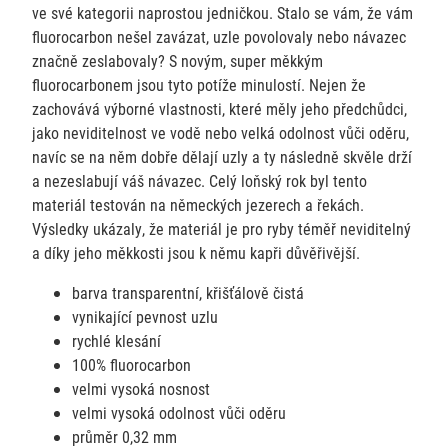
ve své kategorii naprostou jedničkou. Stalo se vám, že vám
fluorocarbon nešel zavázat, uzle povolovaly nebo návazec
značně zeslabovaly? S novým, super měkkým
fluorocarbonem jsou tyto potíže minulostí. Nejen že
zachovává výborné vlastnosti, které měly jeho předchůdci,
jako neviditelnost ve vodě nebo velká odolnost vůči oděru,
navíc se na něm dobře dělají uzly a ty následně skvěle drží
a nezeslabují váš návazec. Celý loňský rok byl tento
materiál testován na německých jezerech a řekách.
Výsledky ukázaly, že materiál je pro ryby téměř neviditelný
a díky jeho měkkosti jsou k němu kapři důvěřivější.
barva transparentní, křišťálově čistá
vynikající pevnost uzlu
rychlé klesání
100% fluorocarbon
velmi vysoká nosnost
velmi vysoká odolnost vůči oděru
průměr 0,32 mm