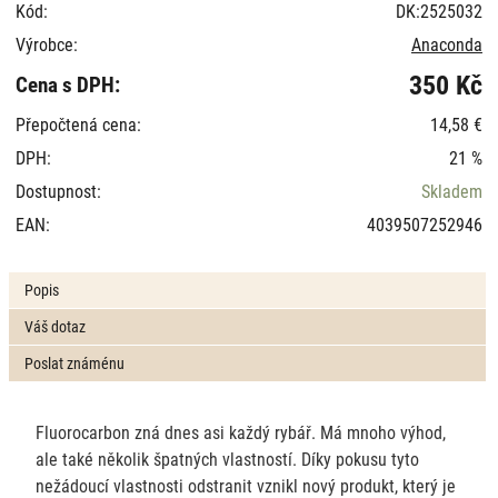
Kód:
DK:2525032
Výrobce:
Anaconda
350 Kč
Cena s DPH:
Přepočtená cena:
14,58 €
DPH:
21 %
Dostupnost:
Skladem
EAN:
4039507252946
Popis
Váš dotaz
Poslat známénu
Fluorocarbon zná dnes asi každý rybář. Má mnoho výhod,
ale také několik špatných vlastností. Díky pokusu tyto
nežádoucí vlastnosti odstranit vznikl nový produkt, který je