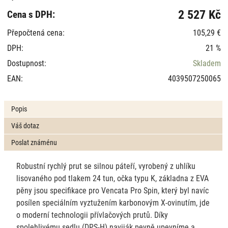
2 527 Kč
Cena s DPH:
Přepočtená cena:
105,29 €
DPH:
21 %
Dostupnost:
Skladem
EAN:
4039507250065
Popis
Váš dotaz
Poslat známénu
Robustní rychlý prut se silnou páteří, vyrobený z uhlíku
lisovaného pod tlakem 24 tun, očka typu K, základna z EVA
pěny jsou specifikace pro Vencata Pro Spin, který byl navíc
posílen speciálním vyztužením karbonovým X-ovinutím, jde
o moderní technologii přívlačových prutů. Díky
spolehlivému sedlu (DPS-H) naviják pevně upevníme a