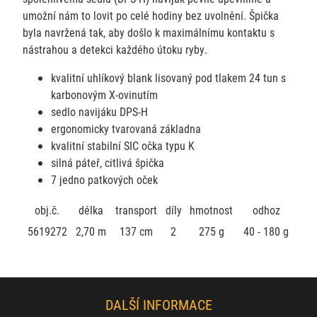
umožní nám to lovit po celé hodiny bez uvolnění. Špička
byla navržená tak, aby došlo k maximálnímu kontaktu s
nástrahou a detekci každého útoku ryby.
kvalitní uhlíkový blank lisovaný pod tlakem 24 tun s
karbonovým X-ovinutím
sedlo navijáku DPS-H
ergonomicky tvarovaná základna
kvalitní stabilní SIC očka typu K
silná páteř, citlivá špička
7 jedno patkových oček
obj.č.
délka
transport
díly
hmotnost
odhoz
5619272
2,70 m
137 cm
2
275 g
40 - 180 g
DALŠÍ INFORMACE