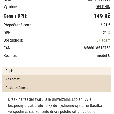
Výrobce:
DELPHIN
149 Kč
Cena s DPH:
Přepočtená cena:
6,21 €
DPH:
21 %
Dostupnost:
Skladem
EAN:
8586018513753
Rozměr:
model U
Popis
Váš dotaz
Poslat známénu
Držák na feeder tvaru U je univerzální, spolehlivý a
bezpečný držák prutu. Díky důmyslnému systému tlačítka
ve spodní části, lze tento držák polohovat a následně