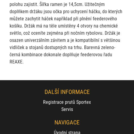
polohu zajistit. Šířka ramen je 14,5cm. Užitečným
doplňkem držáku jsou očka pro uchycení háčku, do kterých
můžete zachytit háček například při plnění feederového
košíku. Držák má na těle umístěny 4 otvory na chemické
světlo, což oceníte zejména při nočním rybolovu. Držák je
osazen univerzálním závitem a je kompatibilní s většinou
vidliček a stojanů dostupných na trhu. Barevná zeleno-
černá kombinace dokonale doplňuje feederovou řadu
REAXE.
DALŠÍ INFORMACE
Registrace prutů Sportex
Servis
NAVIGACE
Úvodní strana