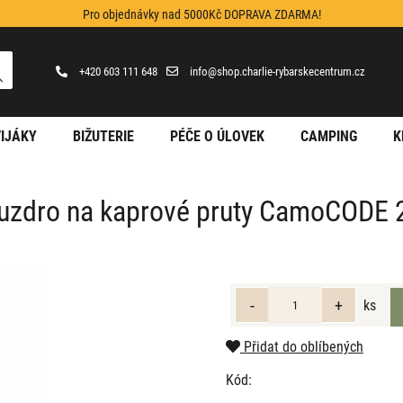
Pro objednávky nad 5000Kč DOPRAVA ZDARMA!
+420 603 111 648
info@shop.charlie-rybarskecentrum.cz
IJÁKY
BIŽUTERIE
PÉČE O ÚLOVEK
CAMPING
K
uzdro na kaprové pruty CamoCODE 
ks
Přidat do oblíbených
Kód: