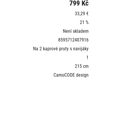
799 Kč
33,29 €
21 %
Není skladem
8595712407916
Na 2 kaprové pruty s navijáky
1
215 cm
CamoCODE design