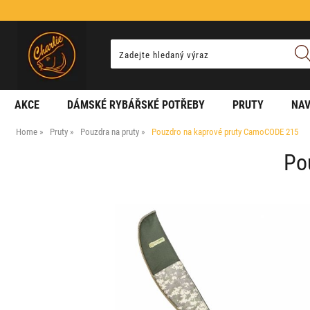
AKCE
DÁMSKÉ RYBÁŘSKÉ POTŘEBY
PRUTY
NAV
Home
Pruty
Pouzdra na pruty
Pouzdro na kaprové pruty CamoCODE 215
Po