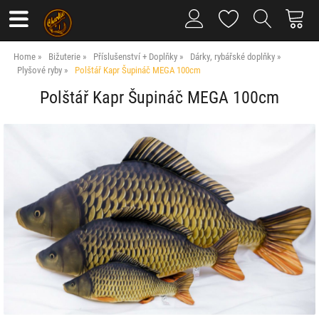
Home
Bižuterie
Příslušenství + Doplňky
Dárky, rybářské doplňky
Plyšové ryby
Polštář Kapr Šupináč MEGA 100cm
Polštář Kapr Šupináč MEGA 100cm