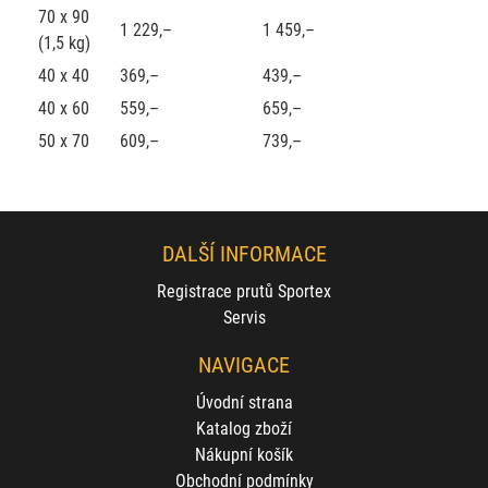
70 x 90
1 229,–
1 459,–
(1,5 kg)
40 x 40
369,–
439,–
40 x 60
559,–
659,–
50 x 70
609,–
739,–
DALŠÍ INFORMACE
Registrace prutů Sportex
Servis
NAVIGACE
Úvodní strana
Katalog zboží
Nákupní košík
Obchodní podmínky