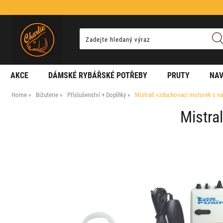
AKCE
DÁMSKÉ RYBÁŘSKÉ POTŘEBY
PRUTY
NAV
Home
Bižuterie
Příslušenství + Doplňky
Mistrall vzduchovací motorek s na
Mistra