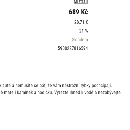
Mistrall
689 Kč
28,71 €
21 %
Skladem
5908227816594
 v autě a nemusíte se bát, že vám nástražní rybky pochcípají.
ně máte i kamínek a hadičku. Vyrazte ihned k vodě a nezabývejte