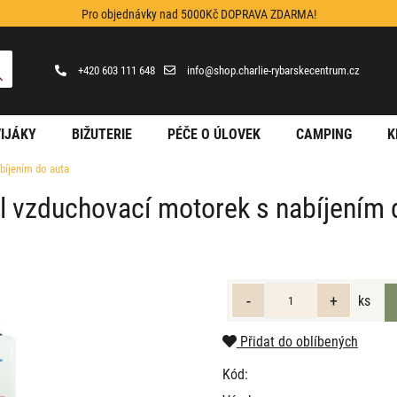
Pro objednávky nad 5000Kč DOPRAVA ZDARMA!
+420 603 111 648
info@shop.charlie-rybarskecentrum.cz
IJÁKY
BIŽUTERIE
PÉČE O ÚLOVEK
CAMPING
K
bíjením do auta
ll vzduchovací motorek s nabíjením 
ks
Přidat do oblíbených
Kód: