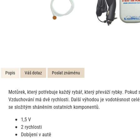
Popis
Váš dotaz
Poslat známénu
Motůrek, který potřebuje každý rybář, který převáží rybky. Pokud s
Vzduchování má dvě rychlosti. Další výhodou je vodotěsnost celé
se složitým sháněním ostatních komponentů.
1,5 V
2 rychlosti
Dobíjení v autě