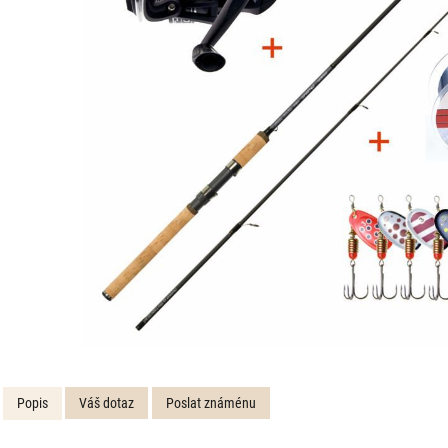
Popis
Váš dotaz
Poslat známénu