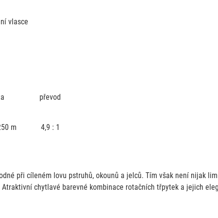
ní vlasce
ta
převod
250 m
4,9 : 1
hodné při cíleném lovu pstruhů, okounů a jelců. Tím však není nijak l
y. Atraktivní chytlavé barevné kombinace rotačních třpytek a jejich el