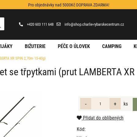
Pro objednávky nad 5000Kč DOPRAVA ZDARMA!
+420 603 111 648
info@shop.charlie-rybarskecentrum.cz
IJÁKY
BIŽUTERIE
PÉČE O ÚLOVEK
CAMPING
K
AMBERTA XR SPIN 2,70m 15-40g)
 set se třpytkami (prut LAMBERTA X
ks
Přidat do oblíbených
Kód: