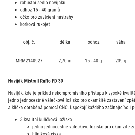
robustní sedlo navijáku
odhoz 15 - 40 gramů
očko pro zavěšení nástrahy
korková rukojeť
obj. č.
délka
odhoz
váha
MRM2140927
2,70 m
15 - 40 g
239 g
Naviják Mistrall Ruffo FD 30
Naviják, kde je příklad nekompromisního přístupu k vysoké kvalitě 
jedno jednocestné válečkové ložisko pro okamžité zastavení zpětné
a klička obráběná pomocí CNC. Uspokojí každého začínajícího i po
3 kvalitní kuličková ložiska
jedno jednocestné válečkové ložisko pro okamžité z
hliníková cívka