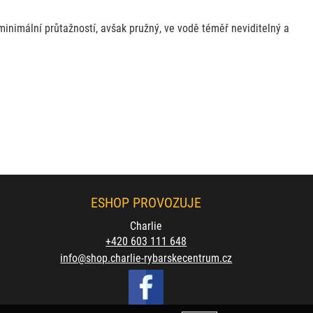
 minimální průtažností, avšak pružný, ve vodě téměř neviditelný a
ESHOP PROVOZUJE
Charlie
+420 603 111 648
info@shop.charlie-rybarskecentrum.cz