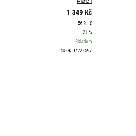
Mistrall
1 349 Kč
56,21 €
21 %
Skladem
4039507229597