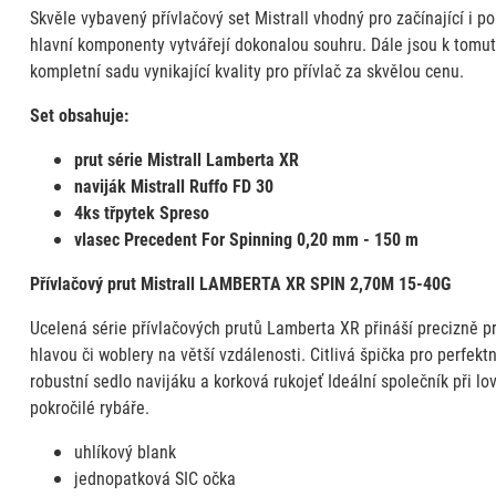
Skvěle vybavený přívlačový set Mistrall vhodný pro začínající i p
hlavní komponenty vytvářejí dokonalou souhru. Dále jsou k tomuto
kompletní sadu vynikající kvality pro přívlač za skvělou cenu.
Set obsahuje:
prut série Mistrall Lamberta XR
naviják Mistrall Ruffo FD 30
4ks třpytek Spreso
vlasec Precedent For Spinning 0,20 mm - 150 m
Přívlačový prut Mistrall LAMBERTA XR SPIN 2,70M 15-40G
Ucelená série přívlačových prutů Lamberta XR přináší precizně pr
hlavou či woblery na větší vzdálenosti. Citlivá špička pro perfe
robustní sedlo navijáku a korková rukojeť Ideální společník při lo
pokročilé rybáře.
uhlíkový blank
jednopatková SIC očka