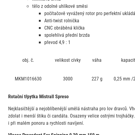
tělo z odolné uhlíkové směsi
počítačově vyvážený rotor pro perfektní ukládá
Anti-twist rolnička
CNC obráběná klička
spolehlivá přední brzda
převod 4,9 : 1
obj. č.
velikost cívky
váha
kapaci
MKM1016630
3000
227 g
0,25 mm /
Rotační třpytka Mistrall Spreso
Nejklasičtější a nejoblíbenější umělá nástraha pro lov dravců. V
zdolat i menší štiku či candáta. Osazeny velice ostrými trojháčk
i při malém ponoru a rychlosti navíjení.
Vlasec Precedent For Spinning 0,20 mm 150 m