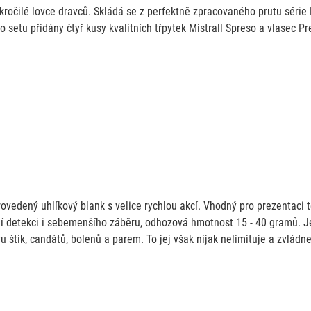
okročilé lovce dravců. Skládá se z perfektně zpracovaného prutu série
 setu přidány čtyř kusy kvalitních třpytek Mistrall Spreso a vlasec 
ovedený uhlíkový blank s velice rychlou akcí. Vhodný pro prezentaci t
ktní detekci i sebemenšího záběru, odhozová hmotnost 15 - 40 gramů. J
vu štik, candátů, bolenů a parem. To jej však nijak nelimituje a zvlád