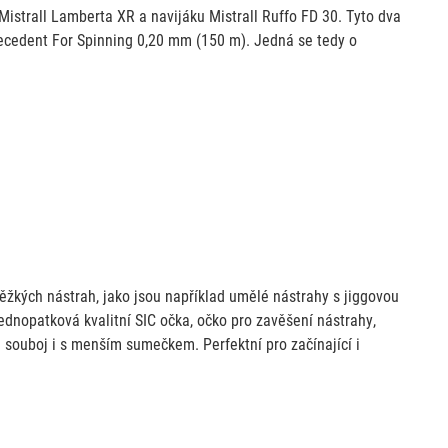
 Mistrall Lamberta XR a navijáku Mistrall Ruffo FD 30. Tyto dva
Precedent For Spinning 0,20 mm (150 m). Jedná se tedy o
ěžkých nástrah, jako jsou například umělé nástrahy s jiggovou
ednopatková kvalitní SIC očka, očko pro zavěšení nástrahy,
ne souboj i s menším sumečkem. Perfektní pro začínající i