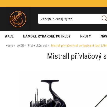
AKCE
DÁMSKÉ RYBÁŘSKÉ POTŘEBY
PRUTY
NAV
Home
AKCE
Prut + akční set
Mistrall přívlačový set se třpytkami (prut L
Mistrall přívlačový