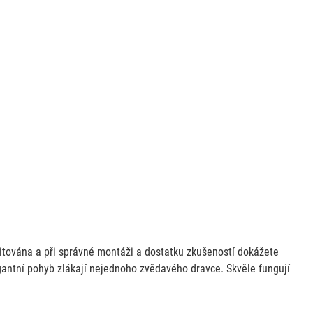
imitována a při správné montáži a dostatku zkušeností dokážete
egantní pohyb zlákají nejednoho zvědavého dravce. Skvěle fungují