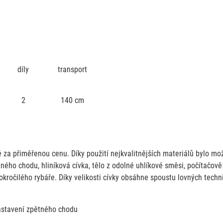
díly
transport
2
140 cm
za přiměřenou cenu. Díky použití nejkvalitnějších materiálů bylo možné
ho chodu, hliníková cívka, tělo z odolné uhlíkové směsi, počítačově v
kročilého rybáře. Díky velikosti cívky obsáhne spoustu lovných techni
astavení zpětného chodu