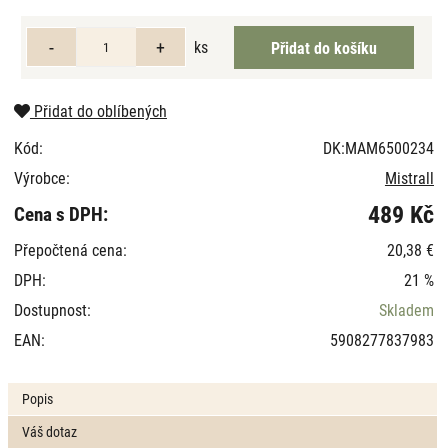
ks
Přidat do oblíbených
Kód:
DK:MAM6500234
Výrobce:
Mistrall
489 Kč
Cena s DPH:
Přepočtená cena:
20,38 €
DPH:
21 %
Dostupnost:
Skladem
EAN:
5908277837983
Popis
Váš dotaz