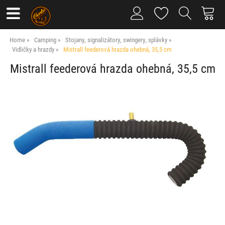
Home
Camping
Stojany, signalizátory, swingery, splávky
Vidličky a hrazdy
Mistrall feederová hrazda ohebná, 35,5 cm
Mistrall feederová hrazda ohebná, 35,5 cm