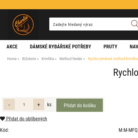
AKCE
DÁMSKÉ RYBÁŘSKÉ POTŘEBY
PRUTY
NAV
Home
Bižuterie
Krmítka
Method feeder
Rychlovýměnné method krmítko 
Rychl
ks
Přidat do oblíbených
Kód:
M:M-MFQ