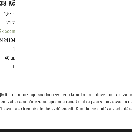
38 Kč
1,58 €
21 %
Skladem
2424104
1
40 gr.
L
R. Ten umožňuje snadnou výměnu krmítka na hotové montáži za jiný 
ovém zabarvení. Zátěže na spodní straně krmítka jsou v maskovacím de
při lovu na extrémně dlouhé vzdálenosti. Krmítko se dodává s adapté