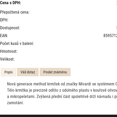
Cena s DPH:
Přepočtená cena:
DPH:
Dostupnost:
EAN:
859571
Počet kusů v balení:
Hmotnost:
Velikost:
Popis
Váš dotaz
Poslat známénu
Nová generace method krmítek od značky Mivardi se systémem QM
Tělo krmítka je precizně odlito z odolného plastu v kouřově oliv
a mikropeletami. Zvýšená přední část spolehlivě drží návnadu i 
zamotání.