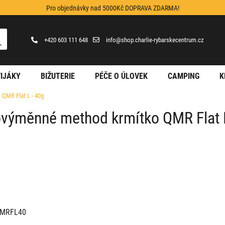
Pro objednávky nad 5000Kč DOPRAVA ZDARMA!
+420 603 111 648
info@shop.charlie-rybarskecentrum.cz
IJÁKY
BIŽUTERIE
PÉČE O ÚLOVEK
CAMPING
K
QMR Flat L - 40g
ovýměnné method krmítko QMR Flat L
MRFL40