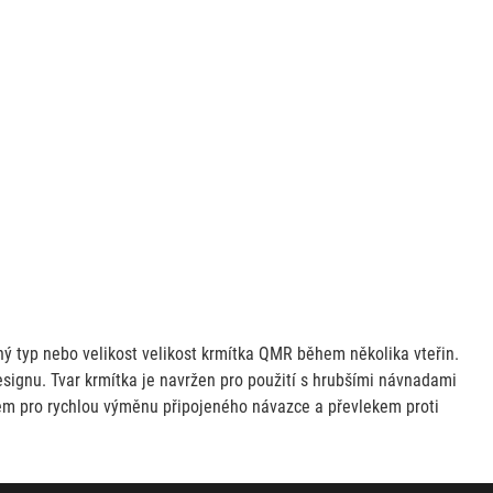
typ nebo velikost velikost krmítka QMR během několika vteřin.
signu. Tvar krmítka je navržen pro použití s hrubšími návnadami
rem pro rychlou výměnu připojeného návazce a převlekem proti