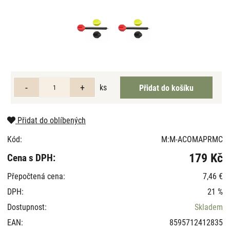
ks
Přidat do oblíbených
Kód:
M:M-ACOMAPRMC
179 Kč
Cena s DPH:
Přepočtená cena:
7,46 €
DPH:
21 %
Dostupnost:
Skladem
EAN:
8595712412835