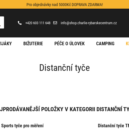
Pro objednávky nad 5000Kč DOPRAVA ZDARMA!
+420 603 111 648
info@shop.charlie-rybarskecentrum.cz
IJÁKY
BIŽUTERIE
PÉČE O ÚLOVEK
CAMPING
K
Distanční tyče
JPRODÁVANĚJŠÍ POLOŽKY V KATEGORII DISTANČNÍ T
Sports tyče pro měření
Distanční tyče 