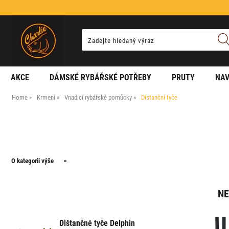
AKCE
DÁMSKÉ RYBÁŘSKÉ POTŘEBY
PRUTY
NAV
Home
Krmení
Vnadicí rybářské pomůcky
Distanční tyče
O kategorii výše
NE
Dištančné tyče Delphin