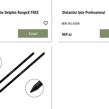
yče Delphin RangeX FREE
Distanční tyče Professional
NENI SKLADEM
469
Kč