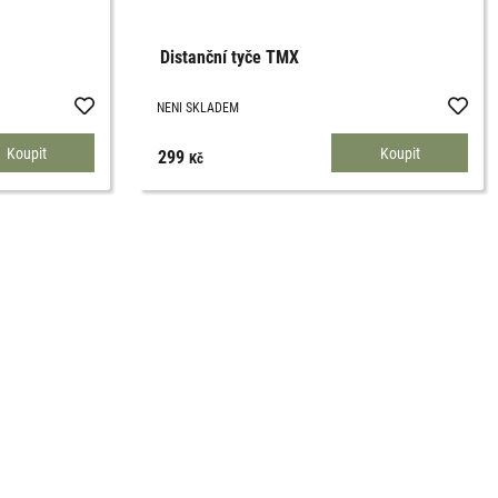
Distanční tyče TMX
NENI SKLADEM
299
Kč