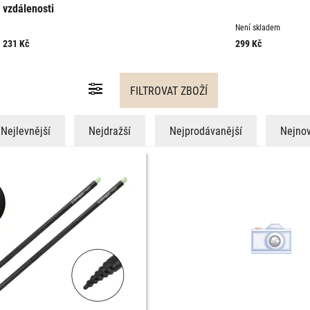
vzdálenosti
Není skladem
231
Kč
299
Kč
Nejlevnější
Nejdražší
Nejprodávanější
Nejnov