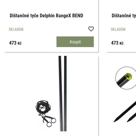
Dištančné tyče Delphin RangeX BEND
Dištančné t
SKLADEM
SKLADEM
473
473
Kč
Kč