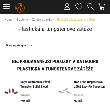
Home
Bižuterie
Zátěže a olůvka
Plastická a tungstenové zátěže
Plastická a tungstenové zátěže
O kategorii výše
NEJPRODÁVANĚJŠÍ POLOŽKY V KATEGORII
PLASTICKÁ A TUNGSTENOVÉ ZÁTĚŽE
Doiyo wolframové závaží
Iron Trout tungstenová
Tungsten Bullet Blood
zátěž Easy Fix Tungsten
14g 2ks
Sinker 1,0g 3ks
Skladem
Skladem
295
Kč
97
Kč