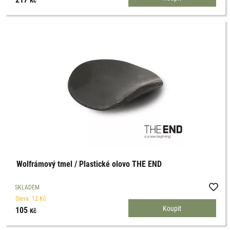
Wolfrámový tmel / Plastické olovo THE END
SKLADEM
Sleva
12
Kč
105
Kč