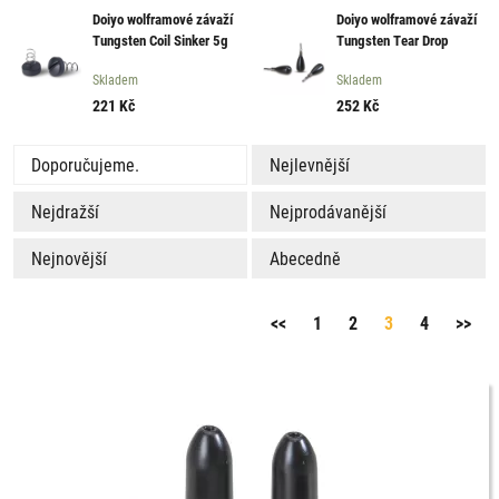
Doiyo wolframové závaží
Doiyo wolframové závaží
Tungsten Coil Sinker 5g
Tungsten Tear Drop
3ks
Sinker 3,5g 4ks
Skladem
Skladem
221
Kč
252
Kč
Doporučujeme.
Nejlevnější
Nejdražší
Nejprodávanější
Nejnovější
Abecedně
<<
1
2
3
4
>>