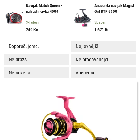
Naviják Match Queen -
Anaconda naviják Magist
náhradní cívka 4000
Girl BTR 5000
Skladem
Skladem
249
Kč
1 671
Kč
Doporučujeme.
Nejlevnější
Nejdražší
Nejprodávanější
Nejnovější
Abecedně