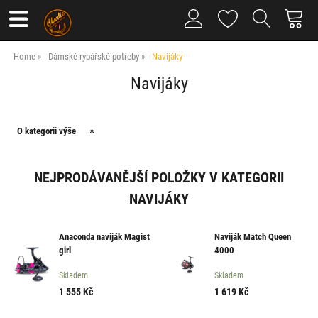
Home
Dámské rybářské potřeby
Navijáky
Navijáky
O kategorii výše
NEJPRODÁVANĚJŠÍ POLOŽKY V KATEGORII
NAVIJÁKY
Anaconda naviják Magist
Naviják Match Queen
girl
4000
Skladem
Skladem
1 555
Kč
1 619
Kč