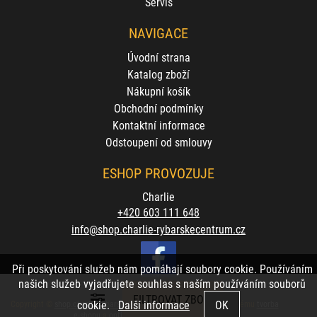
Servis
NAVIGACE
Úvodní strana
Katalog zboží
Nákupní košík
Obchodní podmínky
Kontaktní informace
Odstoupení od smlouvy
ESHOP PROVOZUJE
Charlie
+420 603 111 648
info@shop.charlie-rybarskecentrum.cz
Při poskytování služeb nám pomáhají soubory cookie. Používáním
našich služeb vyjadřujete souhlas s naším používáním souborů
cookie.
Další informace
Copyright ©
shop.charlie-rybarskecentrum.cz
,
provozováno na systému
tvorba
e-shopu
a
optimalizace e-shopu
Shop5.cz