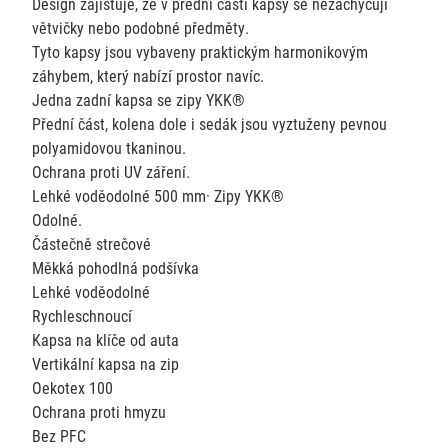
Design zajišťuje, že v přední části kapsy se nezachycují
větvičky nebo podobné předměty.
Tyto kapsy jsou vybaveny praktickým harmonikovým
záhybem, který nabízí prostor navíc.
Jedna zadní kapsa se zipy YKK®
Přední část, kolena dole i sedák jsou vyztuženy pevnou
polyamidovou tkaninou.
Ochrana proti UV záření.
Lehké voděodolné 500 mm· Zipy YKK®
Odolné.
Částečně strečové
Měkká pohodlná podšívka
Lehké voděodolné
Rychleschnoucí
Kapsa na klíče od auta
Vertikální kapsa na zip
Oekotex 100
Ochrana proti hmyzu
Bez PFC