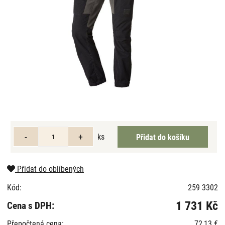
ks
Přidat do oblíbených
Kód:
259 3302
1 731 Kč
Cena s DPH:
Přepočtená cena:
72,13 €