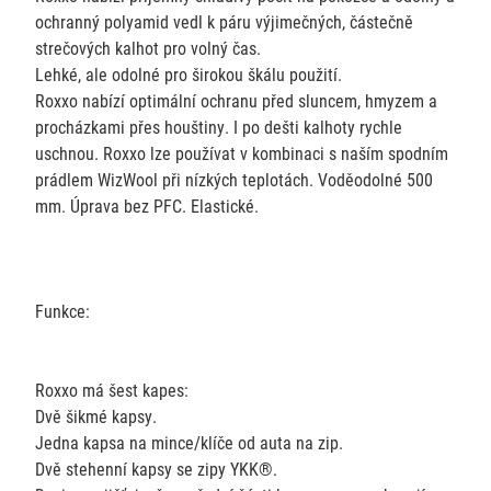
ochranný polyamid vedl k páru výjimečných, částečně
strečových kalhot pro volný čas.
Lehké, ale odolné pro širokou škálu použití.
Roxxo nabízí optimální ochranu před sluncem, hmyzem a
procházkami přes houštiny. I po dešti kalhoty rychle
uschnou. Roxxo lze používat v kombinaci s naším spodním
prádlem WizWool při nízkých teplotách. Voděodolné 500
mm. Úprava bez PFC. Elastické.
Funkce:
Roxxo má šest kapes:
Dvě šikmé kapsy.
Jedna kapsa na mince/klíče od auta na zip.
Dvě stehenní kapsy se zipy YKK®.