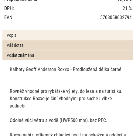
DPH:
21 %
EAN:
5708058032794
Popis
Váš dotaz
Poslat známénu
Kalhoty Geoff Anderson Roxxo - Prodloužená délka černé
Rovněž vhodné pro rybářské výlety, do lesa a na turistiku.
Konstrukce Roxxo je činí vhodnými pro suché i vlhké
podnebí.
Odolné vůči větru a vodě (HWP500 mm), bez PFC.
Roxxo nabízí příjemný chladivý pocit na pokožce a odolný a