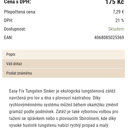
175 Kč
Cena s DPH:
Přepočtená cena:
7,29 €
DPH:
21 %
Dostupnost:
Skladem
EAN:
4068085025369
Popis
Váš dotaz
Poslat známénu
Easy Fix Tungsten Sinker je ekologická tungstenová zátěž
navržená pro lov u dna s plovoucí nástrahou. Díky
rychlovýměnnému systému můžeš během okamžiku změnit
gramáž podle podmínek. Zátěž je také výbornou volbou pro
tažení se splávkem nebo s plovoucím Sbirolinem, kde díky
vysoké hustotě tungstenu nabízí rychlý propad a malý