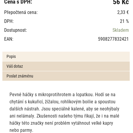
56 Kč
Cena s DPH:
Přepočtená cena:
2,33 €
DPH:
21 %
Dostupnost:
Skladem
EAN:
5908277832421
Popis
Váš dotaz
Poslat známénu
Pevné háčky s mikroprotihrotem a lopatkou. Hodí se na
chytání s kukuřicí, žížalou, rohlíkovým boilie a spoustou
dalších nástrah. Jsou speciálně kalené, aby se neohýbaly
ani nelámaly. Zkušenosti našeho týmu říkají, že i na malé
háčky této značky není problém vytáhnout velké kapry
nebo parmy.