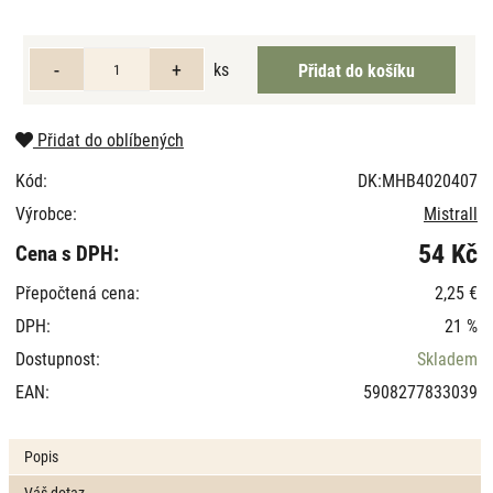
ks
Přidat do oblíbených
Kód:
DK:MHB4020407
Výrobce:
Mistrall
54 Kč
Cena s DPH:
Přepočtená cena:
2,25 €
DPH:
21 %
Dostupnost:
Skladem
EAN:
5908277833039
Popis
Váš dotaz