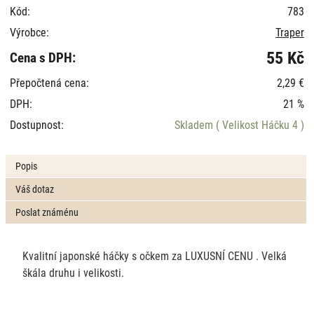
Kód:
783
Výrobce:
Traper
55 Kč
Cena s DPH:
Přepočtená cena:
2,29 €
DPH:
21 %
Dostupnost:
Skladem
( Velikost Háčku 4 )
Popis
Váš dotaz
Poslat známénu
Kvalitní japonské háčky s očkem za LUXUSNÍ CENU . Velká
škála druhu i velikosti.