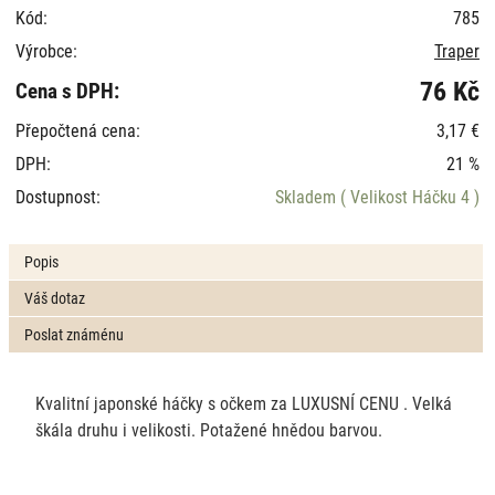
Kód:
785
Výrobce:
Traper
76 Kč
Cena s DPH:
Přepočtená cena:
3,17 €
DPH:
21 %
Dostupnost:
Skladem
( Velikost Háčku 4 )
Popis
Váš dotaz
Poslat známénu
Kvalitní japonské háčky s očkem za LUXUSNÍ CENU . Velká
škála druhu i velikosti. Potažené hnědou barvou.