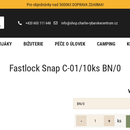
Pro objednávky nad 5000Kč DOPRAVA ZDARMA!
+420 603 111 648
info@shop.charlie-rybarskecentrum.cz
IJÁKY
BIŽUTERIE
PÉČE O ÚLOVEK
CAMPING
K
Fastlock Snap C-01/10ks BN/0
ks