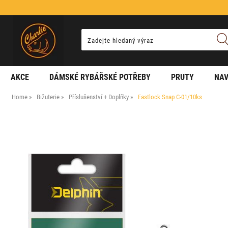
AKCE
DÁMSKÉ RYBÁŘSKÉ POTŘEBY
PRUTY
NAV
Home
Bižuterie
Příslušenství + Doplňky
Fastlock Snap C-01/10ks