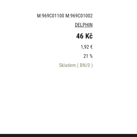
M:969C01100 M:969C01002
DELPHIN
46 Kč
1,92 €
21 %
Skladem
( BN/0 )