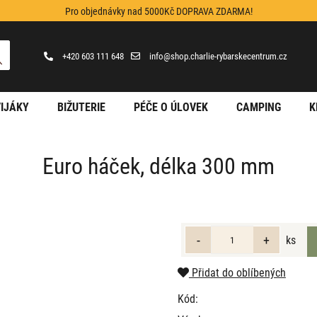
Pro objednávky nad 5000Kč DOPRAVA ZDARMA!
+420 603 111 648
info@shop.charlie-rybarskecentrum.cz
IJÁKY
BIŽUTERIE
PÉČE O ÚLOVEK
CAMPING
K
Euro háček, délka 300 mm
ks
Přidat do oblíbených
Kód: