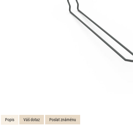
Popis
Váš dotaz
Poslat známénu