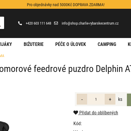
Pro objednávky nad 5000Kč DOPRAVA ZDARMA!
+420 603 111 648
info@shop.charlie-rybarskecentrum.cz
IJÁKY
BIŽUTERIE
PÉČE O ÚLOVEK
CAMPING
K
OMA
omorové feedrové puzdro Delphin
ks
Přidat do oblíbených
Kód: