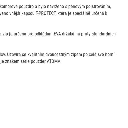
ukomorové pouzdro a bylo navrženo s pěnovým polstrováním,
eno vnější kapsou T-PROTECT, která je speciálně určena k
 zip je určena pro odkládání EVA držáků na pruty standardních
olov. Uzavírá se kvalitním dvoucestným zipem po celé své horní
vy je znakem série pouzder ATOMA.