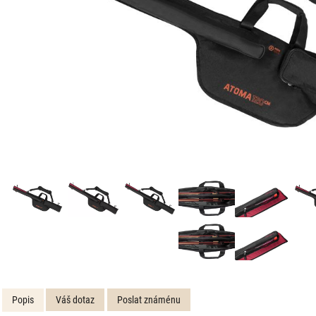
Popis
Váš dotaz
Poslat známénu