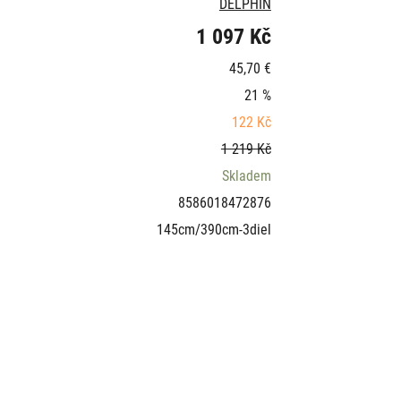
DELPHIN
1 097 Kč
45,70 €
21 %
122 Kč
1 219 Kč
Skladem
8586018472876
145cm/390cm-3diel