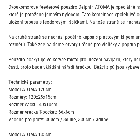
Dvoukomorové feederové pouzdro Delphin ATOMA je speciálně nav
které je potaženo jemným nylonem. Tato kombinace spolehlivě oc
uložení tubusu s feederovými špičkami. Na téže straně se nacház
Na druhé straně se nachází podélně kapsa s plastovým klipem ur
rozměrů. Také zde najdeme otvory určené pro vidličky a popruh pr
Pouzdro poskytuje velkorysé místo pro uložení navijáku, který nem
části, proto bude vkládání nářadí hračkou. Běžci zipů jsou vyb
Technické parametry:
Model ATOMA 120cm
Rozměry: 120x25x15cm
Rozměr sáčku: 40x10cm
Rozmer vrecka T-pocket: 66x6cm
Vhodné pro pruty: 300cm / 3dílné, 330cm / 3dílné
Model ATOMA 135cm