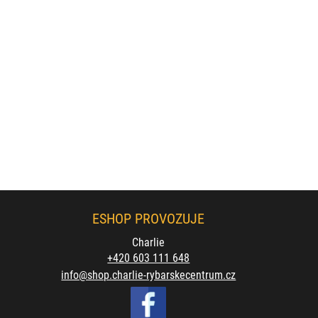
ESHOP PROVOZUJE
Charlie
+420 603 111 648
info@shop.charlie-rybarskecentrum.cz