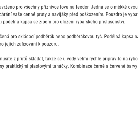
rženo pro všechny příznivce lovu na feeder. Jedná se o měkké dvo
hrání vaše cenné pruty a navijáky před poškozením. Pouzdro je vybav
í podélná kapsa se zipem pro uložení rybářského příslušenství.
čená pro skládací podběrák nebo podběrákovou tyč. Podélná kapsa na
o jejich zafixování k pouzdru.
usíte z prutů skládat, takže se u vody velmi rychle připravíte na ryb
aveny praktickými plastovými taháčky. Kombinace černé a červené bar