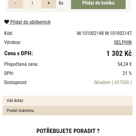
ks
Přidat do oblíbených
Kód:
M:101002148 M:101002147
Výrobce:
DELPHIN
1 302 Kč
Cena s DPH:
Přepočtená cena:
54,24 €
DPH:
21 %
Dostupnost:
Skladem
( 657500 )
Váš dotaz
Poslat známénu
POTŘEBUJETE PORADIT ?