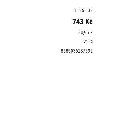
1195 039
743 Kč
30,96 €
21 %
8585036287592