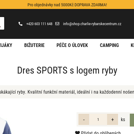
Pro objednávky nad 5000Kč DOPRAVA ZDARMA!
+420 603 111 648
info@shop.charlie-rybarskecentrum.cz
IJÁKY
BIŽUTERIE
PÉČE O ÚLOVEK
CAMPING
K
Dres SPORTS s logem ryby
kající ryby. Kvalitní funkční materiál, ideální i na každodenní noše
ks
Přidat do oblíbených