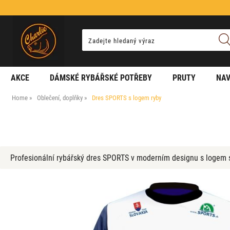
AKCE
DÁMSKÉ RYBÁŘSKÉ POTŘEBY
PRUTY
NAV
Home
Oblečení, doplňky
Dres SPORTS s logem ryby
Profesionální rybářský dres SPORTS v moderním designu s logem ská