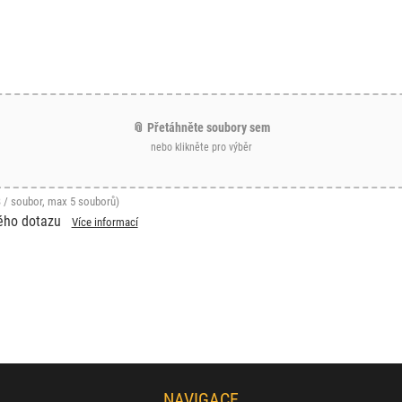
📎 Přetáhněte soubory sem
nebo klikněte pro výběr
 / soubor, max 5 souborů)
ého dotazu
Více informací
NAVIGACE