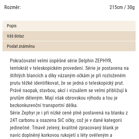
Rozměr:
215cm / 30g
Popis
Váš dotaz
Poslat známénu
Pokračovatel velmi úspěšné série Delphin ZEPHYR,
tentokrát v teleskopickém provedení. Série je postavena na
štíhlých blancích a díky vázaným očkám je při rozloženém
prutu těžké identifikovat, že se jedná o teleskopický prut.
Právě naopak, stavbou, akcí i vizuálem se velmi přibližují k
prutům děleným. Mají však obrovskou výhodu a tou je
bezkonkurenční transportní délka.
Série Zephyr je i při nízké ceně plně postavená na blanku z
24T carbonu a osazena SiC očky, což je v dané kategorii
jedinečné. Tmavě zelený, kvalitně zpracovaný blank je
navíc doplněný korkovou rukojetí s léty ověřeným a