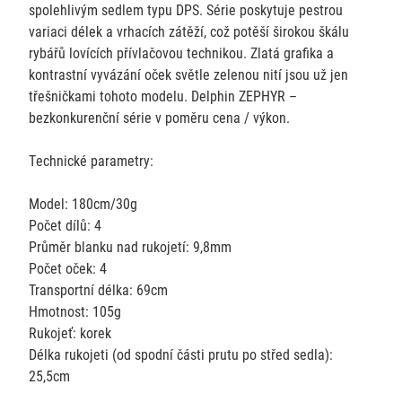
spolehlivým sedlem typu DPS. Série poskytuje pestrou
variaci délek a vrhacích zátěží, což potěší širokou škálu
rybářů lovících přívlačovou technikou. Zlatá grafika a
kontrastní vyvázání oček světle zelenou nití jsou už jen
třešničkami tohoto modelu. Delphin ZEPHYR –
bezkonkurenční série v poměru cena / výkon.
Technické parametry:
Model: 180cm/30g
Počet dílů: 4
Průměr blanku nad rukojetí: 9,8mm
Počet oček: 4
Transportní délka: 69cm
Hmotnost: 105g
Rukojeť: korek
Délka rukojeti (od spodní části prutu po střed sedla):
25,5cm