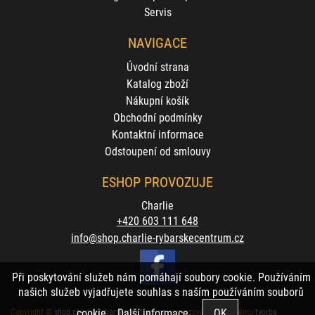
Servis
NAVIGACE
Úvodní strana
Katalog zboží
Nákupní košík
Obchodní podmínky
Kontaktní informace
Odstoupení od smlouvy
ESHOP PROVOZUJE
Charlie
+420 603 111 648
info@shop.charlie-rybarskecentrum.cz
Při poskytování služeb nám pomáhají soubory cookie. Používáním
našich služeb vyjadřujete souhlas s naším používáním souborů
cookie.
Další informace
Copyright ©
shop.charlie-rybarskecentrum.cz
,
provozováno na systému
tvorba