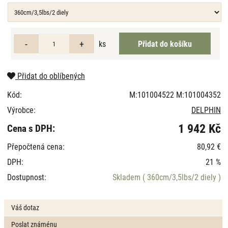
ks
Přidat do oblíbených
Kód:
M:101004522 M:101004352
Výrobce:
DELPHIN
1 942 Kč
Cena s DPH:
Přepočtená cena:
80,92 €
DPH:
21 %
Dostupnost:
Skladem
( 360cm/3,5lbs/2 diely )
Váš dotaz
Poslat známénu