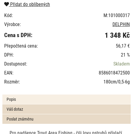
Přidat do oblíbených
Kód:
M:101000317
Výrobce:
DELPHIN
1 348 Kč
Cena s DPH:
Přepočtená cena:
56,17 €
DPH:
21 %
Dostupnost:
Skladem
EAN:
8586018472500
Rozměr:
180cm/0,5-6g
Popis
Váš dotaz
Poslat známénu
Pro nadšence Trout Area Fishing - čili lovu pstruhů přívlačí