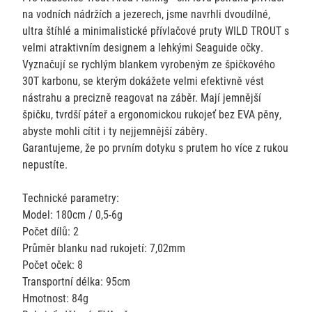
na vodních nádržích a jezerech, jsme navrhli dvoudílné,
ultra štíhlé a minimalistické přívlačové pruty WILD TROUT s
velmi atraktivním designem a lehkými Seaguide očky.
Vyznačují se rychlým blankem vyrobeným ze špičkového
30T karbonu, se kterým dokážete velmi efektivně vést
nástrahu a precizně reagovat na záběr. Mají jemnější
špičku, tvrdší páteř a ergonomickou rukojeť bez EVA pěny,
abyste mohli cítit i ty nejjemnější záběry.
Garantujeme, že po prvním dotyku s prutem ho více z rukou
nepustíte.
Technické parametry:
Model: 180cm / 0,5-6g
Počet dílů: 2
Průměr blanku nad rukojetí: 7,02mm
Počet oček: 8
Transportní délka: 95cm
Hmotnost: 84g