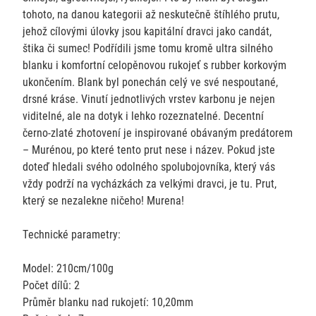
tohoto, na danou kategorii až neskutečně štíhlého prutu,
jehož cílovými úlovky jsou kapitální dravci jako candát,
štika či sumec! Podřídili jsme tomu kromě ultra silného
blanku i komfortní celopěnovou rukojeť s rubber korkovým
ukončením. Blank byl ponechán celý ve své nespoutané,
drsné kráse. Vinutí jednotlivých vrstev karbonu je nejen
viditelné, ale na dotyk i lehko rozeznatelné. Decentní
černo-zlaté zhotovení je inspirované obávaným predátorem
– Murénou, po které tento prut nese i název. Pokud jste
doteď hledali svého odolného spolubojovníka, který vás
vždy podrží na vycházkách za velkými dravci, je tu. Prut,
který se nezalekne ničeho! Murena!
Technické parametry:
Model: 210cm/100g
Počet dílů: 2
Průměr blanku nad rukojetí: 10,20mm