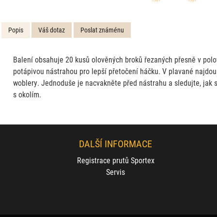
Popis
Váš dotaz
Poslat známénu
Balení obsahuje 20 kusů olověných broků řezaných přesně v polovin
potápivou nástrahou pro lepší přetočení háčku. V plavané najdou 
woblery. Jednoduše je nacvakněte před nástrahu a sledujte, jak 
s okolím.
DALŠÍ INFORMACE
Registrace prutů Sportex
Servis