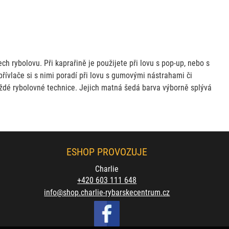
h rybolovu. Při kaprařině je použijete při lovu s pop-up, nebo s
řívlače si s nimi poradí při lovu s gumovými nástrahami či
aždé rybolovné technice. Jejich matná šedá barva výborně splývá
ESHOP PROVOZUJE
Charlie
+420 603 111 648
info@shop.charlie-rybarskecentrum.cz