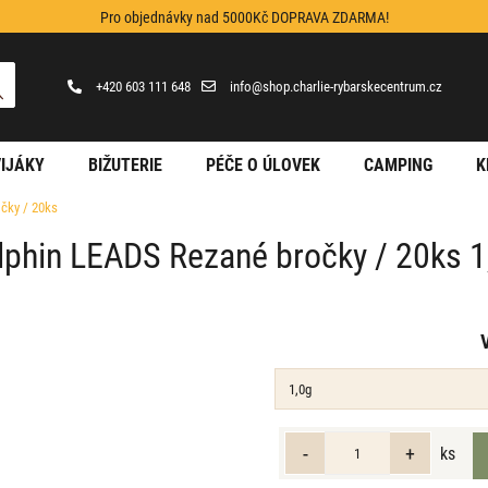
Pro objednávky nad 5000Kč DOPRAVA ZDARMA!
+420 603 111 648
info@shop.charlie-rybarskecentrum.cz
IJÁKY
BIŽUTERIE
PÉČE O ÚLOVEK
CAMPING
K
čky / 20ks
lphin LEADS Rezané bročky / 20ks 1
ks