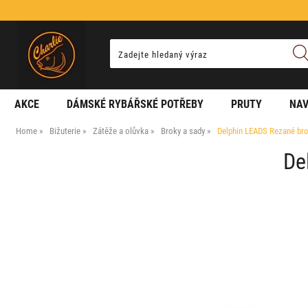
AKCE
DÁMSKÉ RYBÁŘSKÉ POTŘEBY
PRUTY
NAV
Home
Bižuterie
Zátěže a olůvka
Broky a sady
Delphin LEADS Rezané bro
De