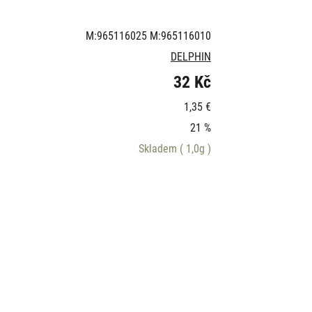
M:965116025 M:965116010
DELPHIN
32 Kč
1,35 €
21 %
Skladem
( 1,0g )