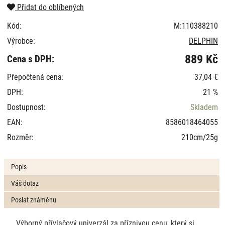
Přidat do oblíbených
Kód:
M:110388210
Výrobce:
DELPHIN
889 Kč
Cena s DPH:
Přepočtená cena:
37,04 €
DPH:
21 %
Dostupnost:
Skladem
EAN:
8586018464055
Rozměr:
210cm/25g
Popis
Váš dotaz
Poslat známénu
Výborný přívlačový univerzál za příznivou cenu, který si