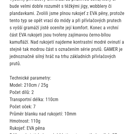
bude velmi dobře rozumět s těžkými jigy, wobblery či
plandavkami. Zvolili jsme plnou rukojeť z EVA pěny, protože
tento typ se opět vrací do módy a při přívlačových prutech
s vyšší gramáží jistě oceníte její komfort. Konec a vrchní
část EVA rukojeti jsou tvořeny zajímavou černo-bílou
kamufláží. Nad rukojetí najdeme kontrastní modré ovinutí a
stejně tak modrou část s označením série prutů. GAMER je
jednoznačně silný hráč na trhu základních přívlačových
prutů.
Technické parametry:
Model: 210cm / 25g
Počet dílů: 2
Transportní délka: 110cm
Počet oček: 7
Průměr blanku nad rukojetí: 10mm
Hmotnost: 110g
Rukojeť: EVA pěna