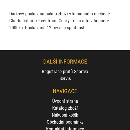
Dárkový poukaz na nákup zboži v kamenném obchodě
Charlie rybářské centrum Český Těšin a to v hodnotě
2000kč. Poukaz má 12měsíční splatnost.
DALŠÍ INFORMACE
Registrace prutů Sportex
Servis
NAVIGACE
Úvodní strana
Katalog zboží
Nákupní košík
Obchodní podmínky
Kontaktní informace