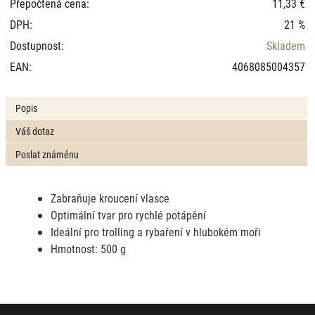
Přepočtená cena:
11,33 €
DPH:
21 %
Dostupnost:
Skladem
EAN:
4068085004357
Popis
Váš dotaz
Poslat známénu
Zabraňuje kroucení vlasce
Optimální tvar pro rychlé potápění
Ideální pro trolling a rybaření v hlubokém moři
Hmotnost: 500 g