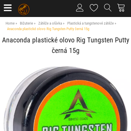
Home
Bižuterie
Zátěže a olůvka
Plastická a tungstenové zátěže
Anaconda plastické olovo Rig Tungsten Putty černá 15g
Anaconda plastické olovo Rig Tungsten Putty
černá 15g