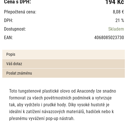
194 Kč
Cena s DPH:
Přepočtená cena:
8,08 €
DPH:
21 %
Dostupnost:
Skladem
EAN:
4068085023730
Popis
Váš dotaz
Poslat známénu
Toto tungstenové plastické olovo od Anacondy lze snadno
formovat za všech povětrnostních podmínek a vytvrzuje
tak, aby vydrželo i prudké hody. Díky vysoké hustotě je
ideální k zatížení návazcových materiálů, hadiček nebo k
přesnému vyvážení pop-up nástrah.