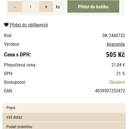
ks
Přidat do oblíbených
Kód:
DK:2460732
Výrobce:
Anaconda
505 Kč
Cena s DPH:
Přepočtená cena:
21,04 €
DPH:
21 %
Dostupnost:
Skladem
EAN:
4039507252472
Popis
Váš dotaz
Poslat známénu