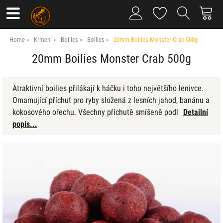
Home
Krmení
Boilies
Boilies
20mm Boilies Monster Crab 500g
20mm Boilies Monster Crab 500g
Atraktivní boilies přilákají k háčku i toho největšího lenivce.
Omamující příchuť pro ryby složená z lesních jahod, banánu a
kokosového ořechu. Všechny příchutě smíšeně podl
Detailní
popis...