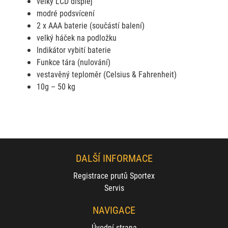
velký LCD displej
modré podsvícení
2 x AAA baterie (součástí balení)
velký háček na podložku
Indikátor vybití baterie
Funkce tára (nulování)
vestavěný teploměr (Celsius & Fahrenheit)
10g – 50 kg
DALŠÍ INFORMACE
Registrace prutů Sportex
Servis
NAVIGACE
Úvodní strana