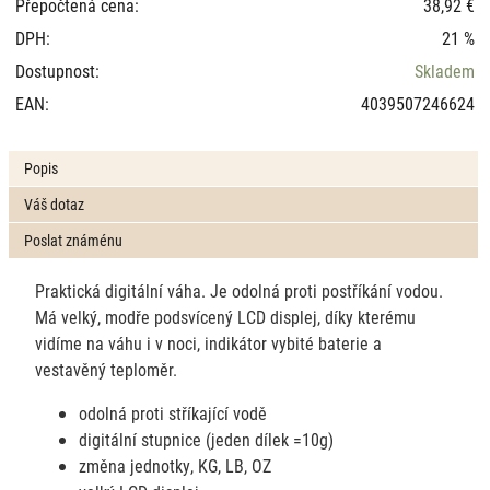
Přepočtená cena:
38,92 €
DPH:
21 %
Dostupnost:
Skladem
EAN:
4039507246624
Popis
Váš dotaz
Poslat známénu
Praktická digitální váha. Je odolná proti postříkání vodou.
Má velký, modře podsvícený LCD displej, díky kterému
vidíme na váhu i v noci, indikátor vybité baterie a
vestavěný teploměr.
odolná proti stříkající vodě
digitální stupnice (jeden dílek =10g)
změna jednotky, KG, LB, OZ