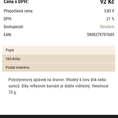
92 Kč
Cena s DPH:
Přepočtená cena:
3,83 €
DPH:
21 %
Dostupnost:
Skladem
EAN:
5908279797605
Popis
Váš dotaz
Poslat známénu
Polystyrenový splávek na dravce. Vhodný k lovu štik nebo
sumců. Díky reflexním barvám je dobře viditelný. Hmotnost
70 g.